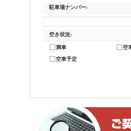
駐車場ナンバー
:
空き状況
:
満車
空
空車予定