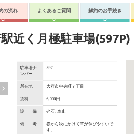
約の流れ
よくあるご質問
解約のお手続き
近く月極駐車場(597P)
駐車場ナ
597
ンバー
所在地
大府市中央町７丁目
賃料
6,000円
設 備
砕石, 車止
備 考
春から秋にかけて草が伸びやすいで
す。