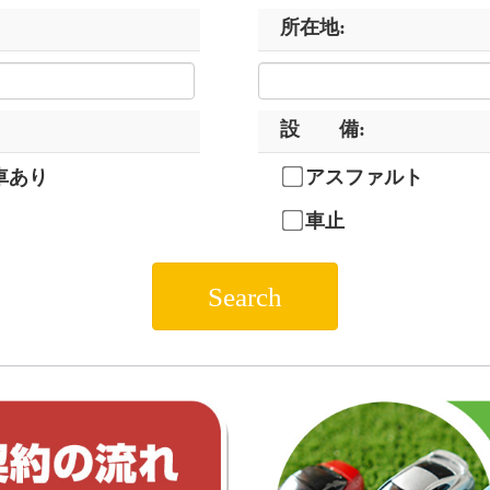
所在地
:
設 備
:
車あり
アスファルト
車止