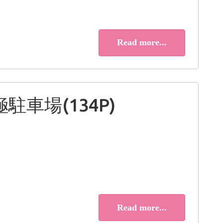
Read more...
駐車場(134P)
Read more...