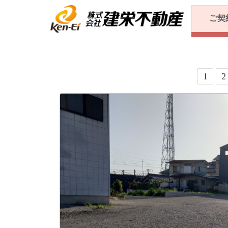
ご契
投
1
2
稿
の
ペ
ー
ジ
送
り