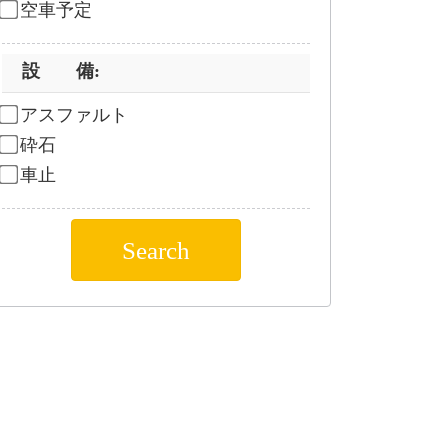
空車予定
設 備
:
アスファルト
砕石
車止